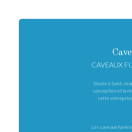
Cave
CAVEAUX FU
Située à Saint-Jea
conception et la ré
cette entreprise
Les caveaux funérai