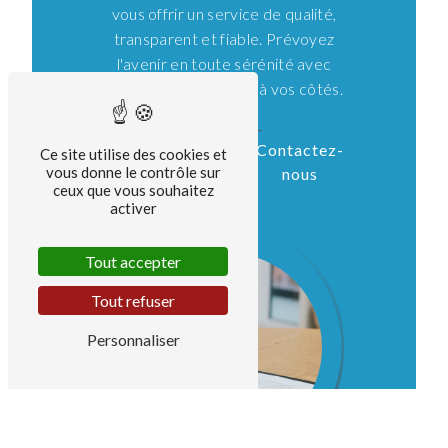
vous offrir un service de qualité,
transparent et fiable. Prévoyez
l'avenir en toute sérénité avec
Bouguennec Anthony à vos côtés.
En savoir
Contactez-
Ce site utilise des cookies et
vous donne le contrôle sur
plus
nous
ceux que vous souhaitez
activer
Tout accepter
Tout refuser
Personnaliser